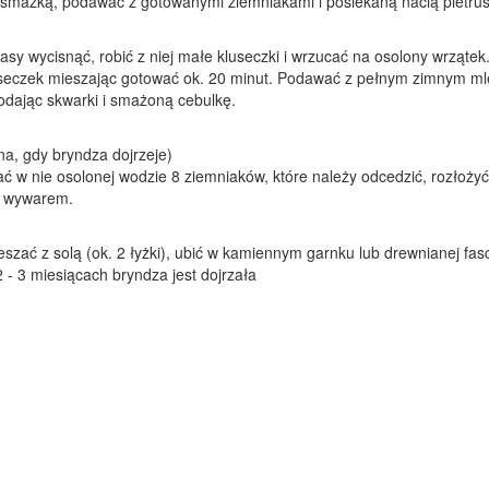
smażką, podawać z gotowanymi ziemniakami i posiekaną nacią pietrus
asy wycisnąć, robić z niej małe kluseczki i wrzucać na osolony wrzątek
useczek mieszając gotować ok. 20 minut. Podawać z pełnym zimnym m
dodając skwarki i smażoną cebulkę.
na, gdy bryndza dojrzeje)
ć w nie osolonej wodzie 8 ziemniaków, które należy odcedzić, rozłoży
ać wywarem.
ać z solą (ok. 2 łyżki), ubić w kamiennym garnku lub drewnianej fas
 - 3 miesiącach bryndza jest dojrzała