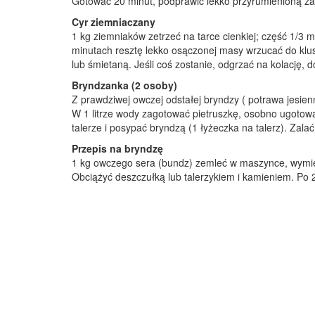
Gotować 20 minut, podprawić lekko przyrumienioną za
Cyr ziemniaczany
1 kg ziemniaków zetrzeć na tarce cienkiej; część 1/3 m
minutach resztę lekko osączonej masy wrzucać do kl
lub śmietaną. Jeśli coś zostanie, odgrzać na kolację, 
Bryndzanka (2 osoby)
Z prawdziwej owczej odstałej bryndzy ( potrawa jesien
W 1 litrze wody zagotować pietruszkę, osobno ugotowa
talerze i posypać bryndzą (1 łyżeczka na talerz). Zal
Przepis na bryndzę
1 kg owczego sera (bundz) zemleć w maszynce, wymiesz
Obciążyć deszczułką lub talerzykiem i kamieniem. Po 2