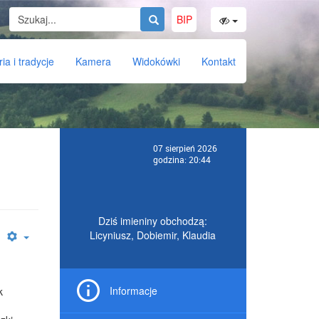
BIP
ria i tradycje
Kamera
Widokówki
Kontakt
07 sierpień 2026
godzina: 20:44
Dziś imieniny obchodzą:
Licyniusz, Dobiemir, Klaudia
Informacje
k