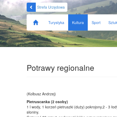
Strefa Urzędowa
Turystyka
Kultura
Sport
Sztu
Potrawy regionalne
(Kolbusz Andrzej)
Pietruscanka (2 osoby)
1 l wody, 1 korzeń pietruszki (duży) pokrojony,2 - 3 ło
słoniny.