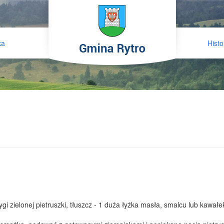
ka
Histo
dygi zielonej pietruszki, tłuszcz - 1 duża łyżka masła, smalcu lub kawałe