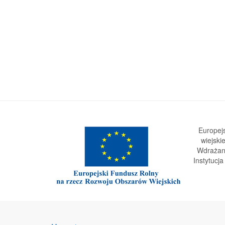
Europej
wiejski
Wdrażani
Instytucj