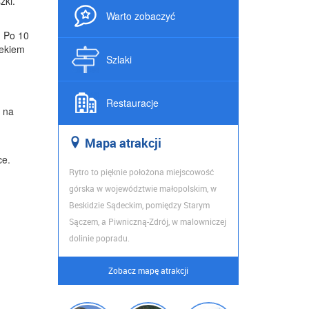
zki.
Warto zobaczyć
. Po 10
lekiem
Szlaki
Restauracje
ć na
Map
a atrakcji
ce.
Rytro to pięknie położona miejscowość
górska w województwie małopolskim, w
Beskidzie Sądeckim, pomiędzy Starym
Sączem, a Piwniczną-Zdrój, w malowniczej
dolinie popradu.
Zobacz mapę atrakcji