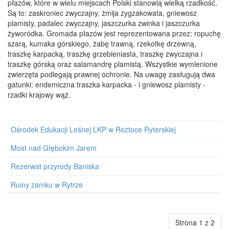
płazów, które w wielu miejscach Polski stanowią wielką rzadkość.
Są to: zaskroniec zwyczajny, żmija zygzakowata, gniewosz
plamisty, padalec zwyczajny, jaszczurka zwinka i jaszczurka
żyworódka. Gromada płazów jest reprezentowana przez: ropuchę
szarą, kumaka górskiego, żabę trawną, rzekotkę drzewną,
traszkę karpacką, traszkę grzebieniasta, traszkę zwyczajna i
traszkę górską oraz salamandrę plamistą. Wszystkie wymienione
zwierzęta podlegają prawnej ochronie. Na uwagę zasługują dwa
gatunki: endemiczna traszka karpacka - i gniewosz plamisty -
rzadki krajowy wąż.
Ośrodek Edukacji Leśnej LKP w Roztoce Ryterskiej
Most nad Głębokim Jarem
Rezerwat przyrody Baniska
Ruiny zamku w Rytrze
Strona 1 z 2