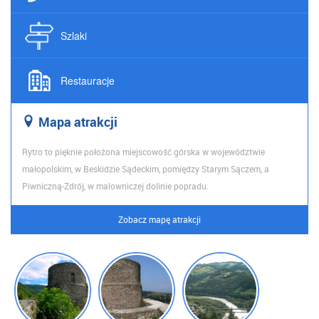
Szlaki
Restauracje
Map
a atrakcji
Rytro to pięknie położona miejscowość górska w województwie
małopolskim, w Beskidzie Sądeckim, pomiędzy Starym Sączem, a
Piwniczną-Zdrój, w malowniczej dolinie popradu.
Zobacz mapę atrakcji