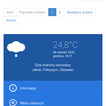
start
Poprzedni artykuł
1
2
Następny artykuł
koniec
24,8°C
06 sierpień 2026
godzina: 18:27
Dziś imieniny obchodzą:
Jakub, Felicysym, Oktawian
Informacje
Warto zobaczyć