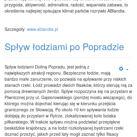
przygoda, aktywność, adrenalina, radość, wspaniała zabawa, to
określenia najlepiej opisujące klimat parków rozrywki ABlandia.
Szczegóły:
www.ablandia.pl
Spływ łodziami po Popradzie
Spływ łodziami Doliną Popradu, jest jedną z
największych atrakcji regionu. Bezpieczne łodzie, mają
bardzo małe zanurzenie, co pozwala na spływanie przy niskich
stanach rzeki. Łódź prowadzi dwóch flisaków, którzy sterują nią za
pomocą drewnianych żerdzi. Spływ rozpoczyna się na przystani w
Piwnicznej przy ul. Gąsiorowskiego (poniżej mostu wiszącego), do
którego można dojechać kierując się w kierunku przejścia
granicznego ze Słowacją. Po około 10 km spływania łodzie
dobijają do przystani w Rytrze, zlokalizowanej koło boiska
piłkarskiego. W trakcie spływu można podziwiać przepiękne
beskidzkie krajobrazy, a na łodzi rozkołysanej bystrzami rzeki
doznać przeżyć, jakich przed laty mogli zaznać tylko flisacy