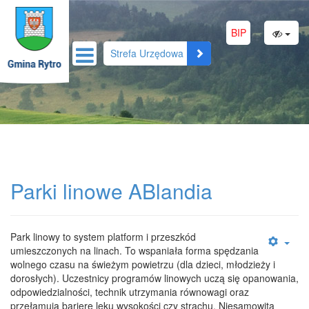
RSS
BIP
Strefa Urzędowa
Parki linowe ABlandia
Park linowy to system platform i przeszkód
umieszczonych na linach. To wspaniała forma spędzania
wolnego czasu na świeżym powietrzu (dla dzieci, młodzieży i
dorosłych). Uczestnicy programów linowych uczą się opanowania,
odpowiedzialności, technik utrzymania równowagi oraz
przełamują barierę leku wysokości czy strachu. Niesamowita