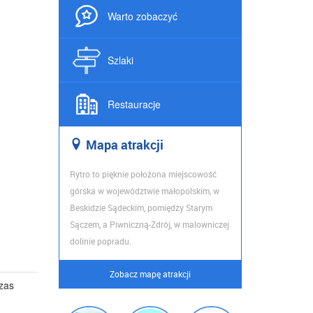
Warto zobaczyć
Szlaki
Restauracje
Map
a atrakcji
Rytro to pięknie położona miejscowość
górska w województwie małopolskim, w
Beskidzie Sądeckim, pomiędzy Starym
Sączem, a Piwniczną-Zdrój, w malowniczej
dolinie popradu.
Zobacz mapę atrakcji
zas