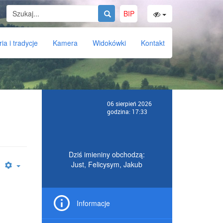
BIP
ria i tradycje
Kamera
Widokówki
Kontakt
06 sierpień 2026
godzina: 17:33
Dziś imieniny obchodzą:
Just, Felicysym, Jakub
Informacje