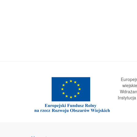
Europej
wiejski
Wdrażani
Instytucj