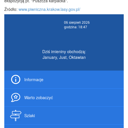
ekspozycją pt. "Puszcza karpacka".
Źródło:
www.piwniczna.krakow.lasy.gov.pl/
06 sierpień 2026
godzina: 18:47
Dziś imieniny obchodzą:
January, Just, Oktawian
Informacje
Warto zobaczyć
Szlaki