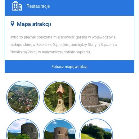
Restauracje
Map
a atrakcji
Rytro to pięknie położona miejscowość górska w województwie
małopolskim, w Beskidzie Sądeckim, pomiędzy Starym Sączem, a
Piwniczną-Zdrój, w malowniczej dolinie popradu.
Zobacz mapę atrakcji