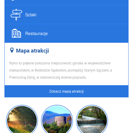
Szlaki
Restauracje
Map
a atrakcji
Rytro to pięknie położona miejscowość górska w województwie
małopolskim, w Beskidzie Sądeckim, pomiędzy Starym Sączem, a
Piwniczną-Zdrój, w malowniczej dolinie popradu.
Zobacz mapę atrakcji