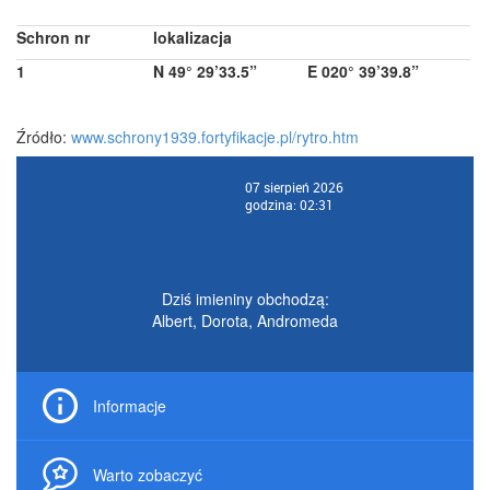
Schron nr
lokalizacja
1
N 49° 29’33.5”
E 020° 39’39.8”
Źródło:
www.schrony1939.fortyfikacje.pl/rytro.htm
07 sierpień 2026
godzina: 02:31
Dziś imieniny obchodzą:
Albert, Dorota, Andromeda
Informacje
Warto zobaczyć